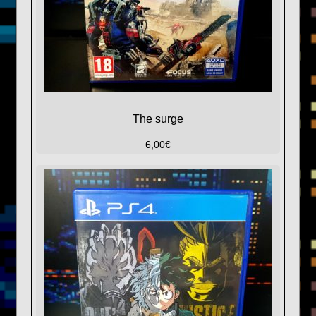
The surge
6,00
€