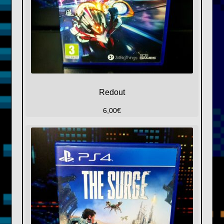
Redout
6,00
€