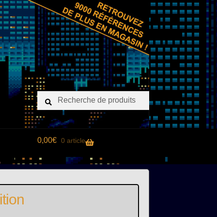
Recherche
Recherche
pour :
0,00
€
0 article
ition