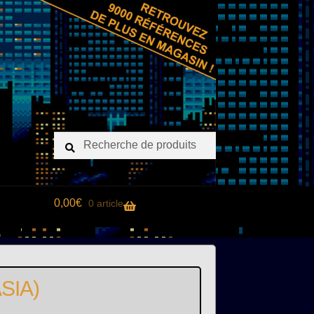
Recherche
Recherche
pour :
0,00
€
0 article
ASIA)