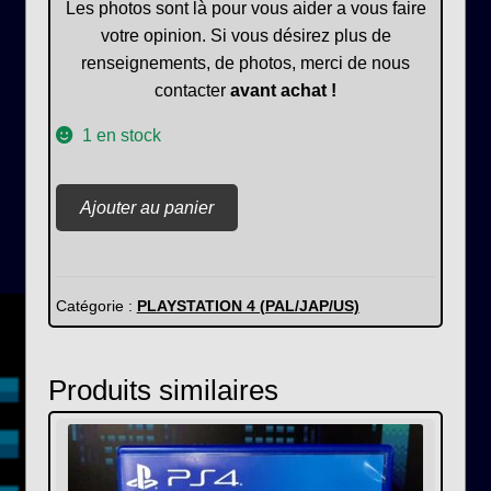
Les photos sont là pour vous aider a vous faire
votre opinion. Si vous désirez plus de
renseignements, de photos, merci de nous
contacter
avant achat !
1 en stock
quantité
Ajouter au panier
de
Dragon
Ball
Fighter
Catégorie :
PLAYSTATION 4 (PAL/JAP/US)
Z
Produits similaires