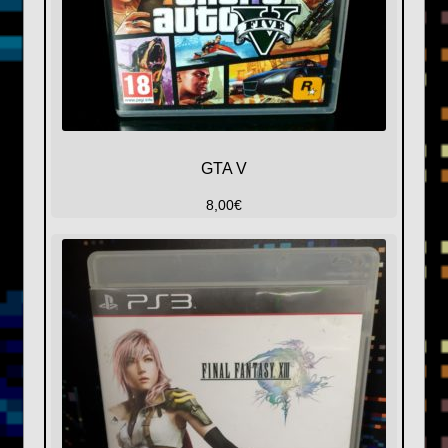
GTA V
8,00
€