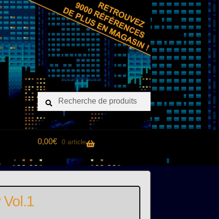
Recherche
Recherche
pour :
0,00
€
0 article
 Vol.1