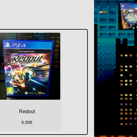
Redout
6,00
€