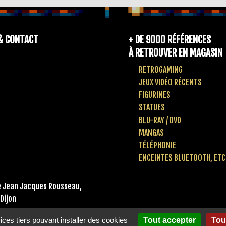
& CONTACT
+ DE 9000 RÉFÉRENCES
À RETROUVER EN MAGASIN
RETROGAMING
JEUX VIDÉO RÉCENTS
FIGURINES
STATUES
BLU-RAY / DVD
MANGAS
TÉLÉPHONIE
ENCEINTES BLUETOOTH, ETC
 Jean Jacques Rousseau,
Dijon
 80 10 49 65
vices tiers pouvant installer des cookies
Tout accepter
Tou