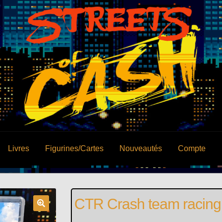
Livres
Figurines/Cartes
Nouveautés
Compte
CTR Crash team racing 