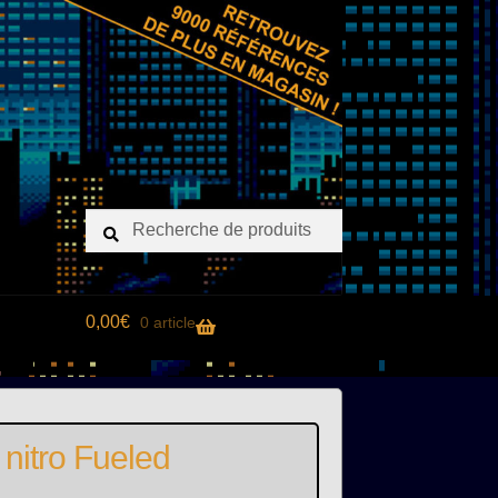
Recherche
Recherche
pour :
0,00
€
0 article
nitro Fueled