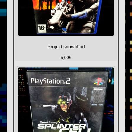
Project snowblind
5,00
€