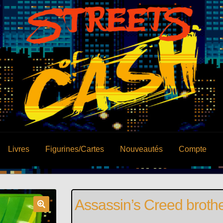
Livres
Figurines/Cartes
Nouveautés
Compte
Assassin’s Creed broth