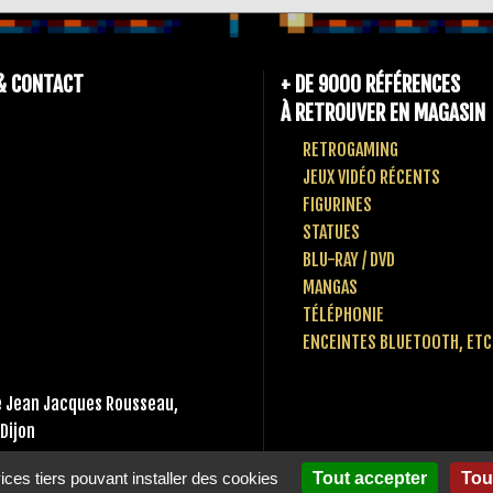
& CONTACT
+ DE 9000 RÉFÉRENCES
À RETROUVER EN MAGASIN
RETROGAMING
JEUX VIDÉO RÉCENTS
FIGURINES
STATUES
BLU-RAY / DVD
MANGAS
TÉLÉPHONIE
ENCEINTES BLUETOOTH, ETC
 Jean Jacques Rousseau,
Dijon
 80 10 49 65
vices tiers pouvant installer des cookies
Tout accepter
Tou