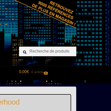
Recherche
Recherche
pour :
0,00
€
0 article
erhood