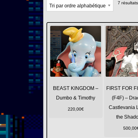
7 résultats
BEAST KINGDOM –
FIRST FOR 
Dumbo & Timothy
(F4F) – Dra
Castlevania L
220,00
€
the Shad
500,00