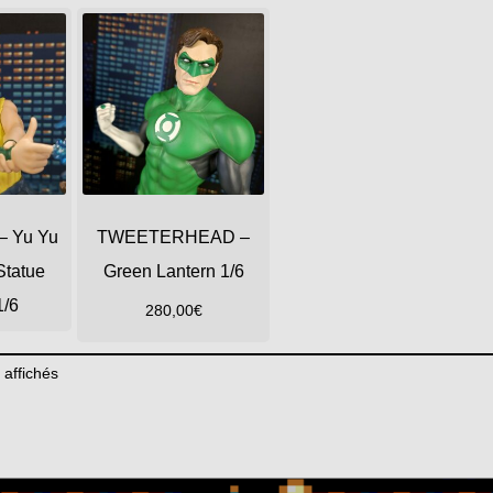
 Yu Yu
TWEETERHEAD –
Statue
Green Lantern 1/6
1/6
280,00
€
 affichés