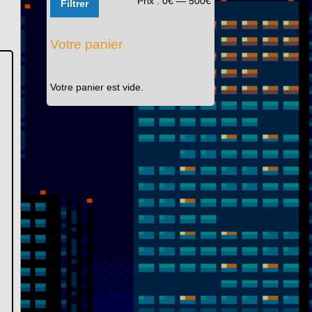
Prix :
0€
—
500€
Filtrer
min
max
Votre panier
Votre panier est vide.