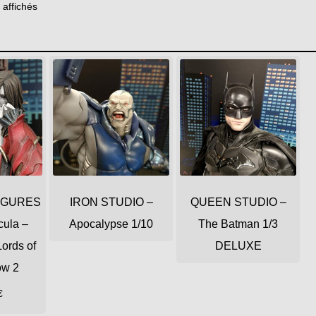
 affichés
FIGURES
IRON STUDIO –
QUEEN STUDIO –
cula –
Apocalypse 1/10
The Batman 1/3
ords of
DELUXE
ow 2
€